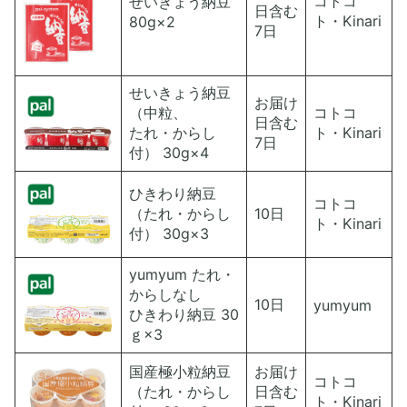
コトコ
せいきょう納豆
日含む
ト・Kinari
80g×2
7日
せいきょう納豆
お届け
（中粒、
コトコ
日含む
たれ・からし
ト・Kinari
7日
付） 30g×4
ひきわり納豆
コトコ
（たれ・からし
10日
ト・Kinari
付） 30g×3
yumyum たれ・
からしなし
10日
yumyum
ひきわり納豆 30
ｇ×3
国産極小粒納豆
お届け
コトコ
（たれ・からし
日含む
ト・Kinari