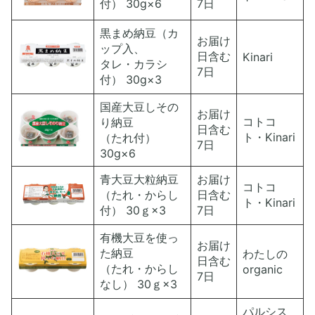
付） 30g×6
7日
黒まめ納豆（カ
お届け
ップ入、
日含む
Kinari
タレ・カラシ
7日
付） 30g×3
国産大豆しその
お届け
コトコ
り納豆
日含む
ト・Kinari
（たれ付）
7日
30g×6
青大豆大粒納豆
お届け
コトコ
（たれ・からし
日含む
ト・Kinari
付） 30ｇ×3
7日
有機大豆を使っ
お届け
た納豆
わたしの
日含む
（たれ・からし
organic
7日
なし） 30ｇ×3
パルシス