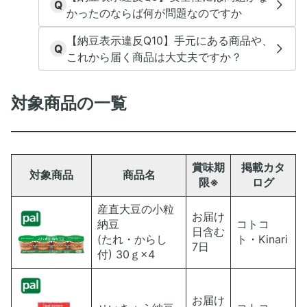
Q
かったのならば何が問題なのですか
【納豆表示違反Q10】手元にある商品や、
Q
これから届く商品は大丈夫ですか？
対象商品の一覧
賞味期
掲載カタ
対象商品
商品名
限※
ログ
産直大豆の小粒
お届け
納豆
コトコ
日含む
(たれ・からし
ト・Kinari
7日
付) 30ｇ×4
お届け