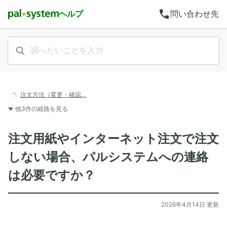
call
ヘルプ
問い合わせ先
注文方法（変更・確認…
他3件の経路を見る
注文用紙やインターネット注文で注文
しない場合、パルシステムへの連絡
は必要ですか？
2026年4月14日 更新