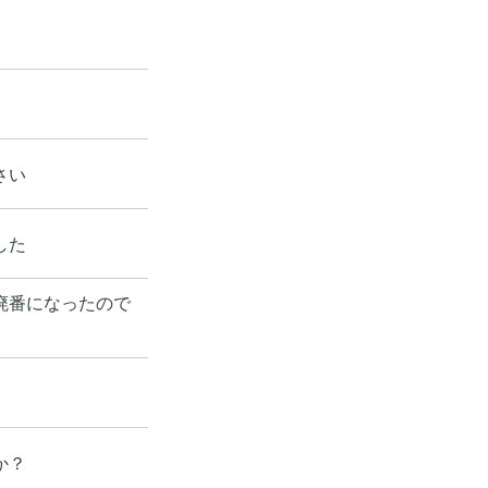
さい
した
廃番になったので
か？