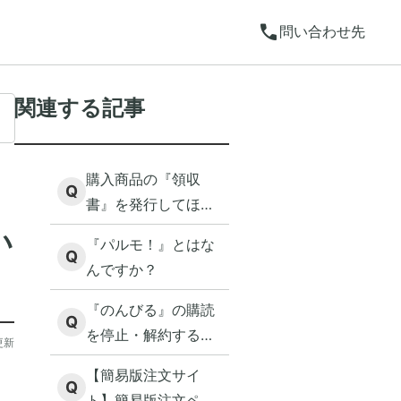
call
問い合わせ先
関連する記事
購入商品の『領収
Q
書』を発行してほし
いです（通常のカタ
い
『パルモ！』とはな
ログ注文、ギフトな
Q
んですか？
ど）
『のんびる』の購読
Q
を停止・解約するに
更新
は？
【簡易版注文サイ
Q
ト】簡易版注文ペー