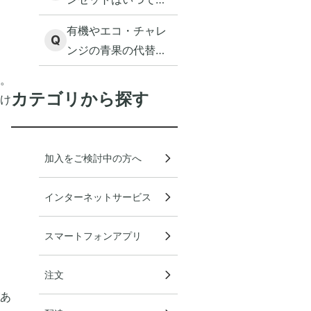
利用登録できます
有機やエコ・チャレ
か？
Q
ンジの青果の代替品
を届かないようにし
。
ていましたが、届く
カテゴリから探す
け
ように変更したいで
す。
加入をご検討中の方へ
インターネットサービス
スマートフォンアプリ
注文
あ