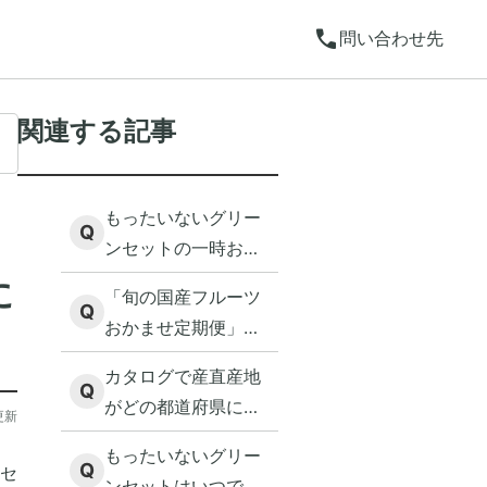
call
問い合わせ先
関連する記事
もったいないグリー
Q
ンセットの一時お休
み／解約の方法を教
に
「旬の国産フルーツ
えてください。
Q
おかませ定期便」の
一時お休み／解約の
カタログで産直産地
方法を教えてくださ
Q
がどの都道府県にあ
更新
い
るか案内はあります
もったいないグリー
か？
Q
セ
ンセットはいつでも