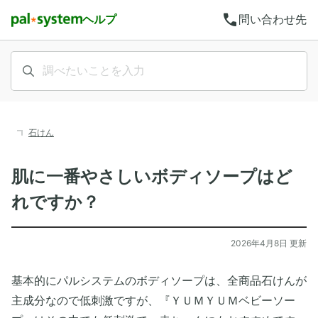
call
ヘルプ
問い合わせ先
石けん
肌に一番やさしいボディソープはど
れですか？
2026年4月8日 更新
基本的にパルシステムのボディソープは、全商品石けんが
主成分なので低刺激ですが、『ＹＵＭＹＵＭベビーソー