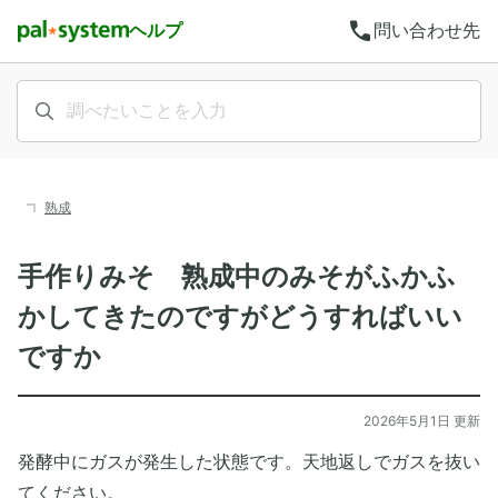
call
ヘルプ
問い合わせ先
熟成
手作りみそ 熟成中のみそがふかふ
かしてきたのですがどうすればいい
ですか
2026年5月1日 更新
発酵中にガスが発生した状態です。天地返しでガスを抜い
てください。