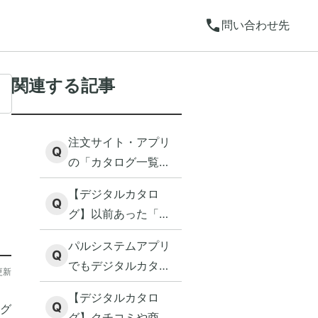
call
問い合わせ先
関連する記事
注文サイト・アプリ
Q
の「カタログ一覧」
に、届いていないチ
【デジタルカタロ
ラシも載っていま
Q
グ】以前あった「カ
す。注文できるので
タログのページから
しょうか？
パルシステムアプリ
注文」はどこから使
Q
でもデジタルカタロ
更新
えますか？
グは見られますか？
【デジタルカタロ
Q
グ
グ】クチコミや商品