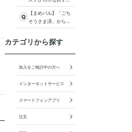
めレシピとは何です
【まめパル】「ごち
か？
Q
そうさま済」からも
消えてしまった商品
のクチコミを見たい
カテゴリから探す
のですが。
加入をご検討中の方へ
インターネットサービス
スマートフォンアプリ
注文