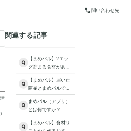
call
問い合わせ先
関連する記事
【まめパル】2エッ
Q
グ貯まる食材がある
のですが、どういう
【まめパル】届いた
場合ですか？
Q
商品とまめパルで表
示されている賞味
更新
まめパル（アプリ）
（消費）期限が異な
Q
とは何ですか？
ります
の
【まめパル】食材リ
Q
ストから作るおすす