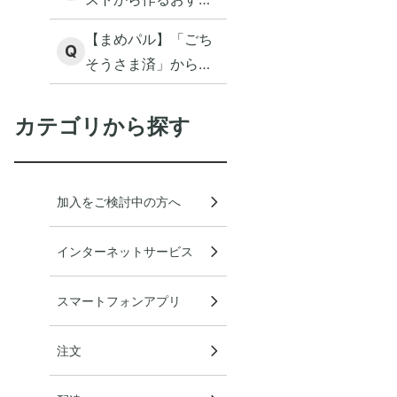
めレシピとは何です
【まめパル】「ごち
か？
Q
そうさま済」からも
消えてしまった商品
のクチコミを見たい
カテゴリから探す
のですが。
加入をご検討中の方へ
インターネットサービス
スマートフォンアプリ
注文