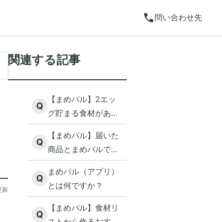
call
問い合わせ先
関連する記事
【まめパル】2エッ
Q
グ貯まる食材がある
のですが、どういう
【まめパル】届いた
場合ですか？
Q
商品とまめパルで表
示されている賞味
まめパル（アプリ）
（消費）期限が異な
Q
とは何ですか？
更新
ります
【まめパル】食材リ
Q
ストから作るおすす