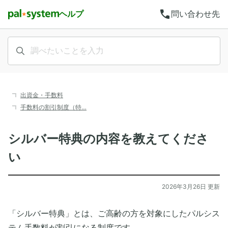
call
ヘルプ
問い合わせ先
出資金・手数料
手数料の割引制度（特…
シルバー特典の内容を教えてくださ
い
2026年3月26日 更新
「シルバー特典」とは、ご高齢の方を対象にしたパルシス
テム手数料が割引になる制度です。