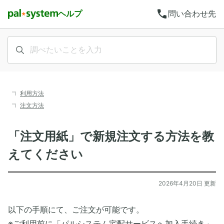
call
ヘルプ
問い合わせ先
利用方法
注文方法
「注文用紙」で新規注文する方法を教
えてください
2026年4月20日 更新
以下の手順にて、ご注文が可能です。
※ご利用前に「パルシステム宅配サービスへ加入手続き」