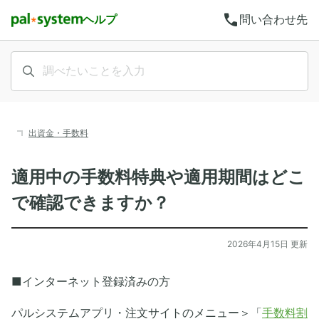
call
ヘルプ
問い合わせ先
出資金・手数料
適用中の手数料特典や適用期間はどこ
で確認できますか？
2026年4月15日 更新
■インターネット登録済みの方
パルシステムアプリ・注文サイトのメニュー＞「
手数料割