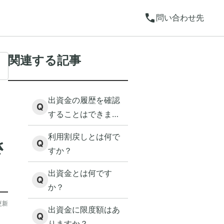
call
問い合わせ先
関連する記事
出資金の履歴を確認
Q
することはできます
か？
利用割戻しとは何で
さ
Q
すか？
出資金とは何です
Q
か？
更新
出資金に限度額はあ
Q
りますか？