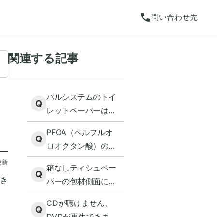
call
問い合わせ先
関連する記事
パルシステムのトイ
Q
レットペーパーは漂
白されているのか教
PFOA（ペルフルオ
えて下さい。
Q
ロオクタン酸）の使
用されたフライパン
更新
箱なしティシュペー
の取り扱いはありま
Q
き
パーの包材側面に小
すか？
さな穴が開いていま
CDが聴けません、
すが、何のために開
Q
DVDが再生できませ