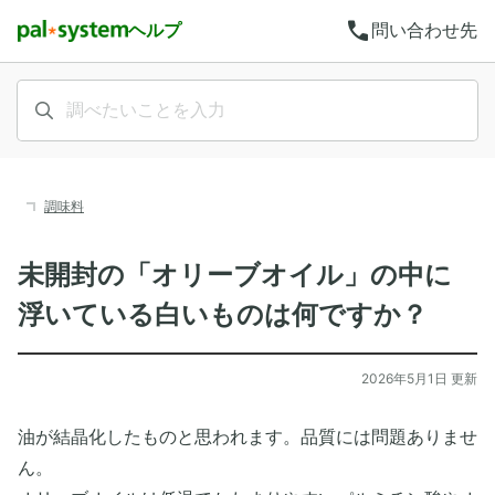
call
ヘルプ
問い合わせ先
調味料
未開封の「オリーブオイル」の中に
浮いている白いものは何ですか？
2026年5月1日 更新
油が結晶化したものと思われます。品質には問題ありませ
ん。