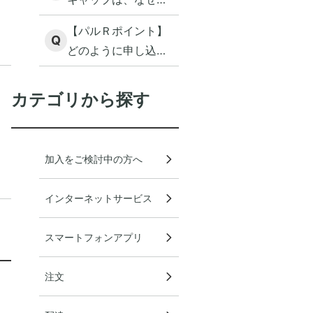
いないのはなぜです
収されないのです
か。
【パルＲポイント】
か。
Q
どのように申し込み
をすれば、リユー
ス・リサイクル品返
カテゴリから探す
却の際にポイントが
もらえますか？
加入をご検討中の方へ
インターネットサービス
スマートフォンアプリ
注文