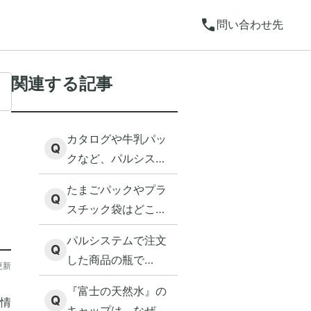
call
問い合わせ先
関連する記事
カタログや牛乳パッ
Q
クなど、パルシステ
ムが回収しているも
たまごパックやプラ
のを教えてくださ
Q
スチック袋はどこで
い。
リサイクルされてい
パルシステムで注文
ますか？
Q
した商品の瓶で
更新
も、”Rマーク”がつい
『富士の天然水』の
ていないと回収して
Q
情
キャップは、なぜ回