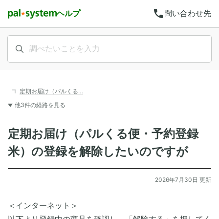
call
ヘルプ
問い合わせ先
定期お届け（パルくる…
他3件の経路を見る
定期お届け（パルくる便・予約登録
米）の登録を解除したいのですが
2026年7月30日 更新
＜インターネット＞